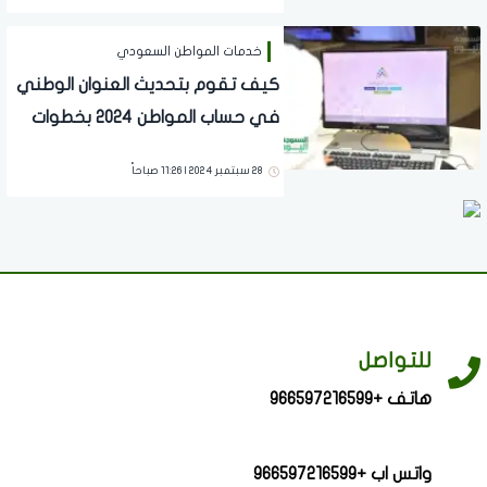
خدمات المواطن السعودي
كيف تقوم بتحديث العنوان الوطني
في حساب المواطن 2024 بخطوات
سهلة لضمان استمرارية الدعم
28 سبتمبر 2024 | 11:26 صباحاً
للتواصل
هاتف +966597216599
واتس اب +966597216599