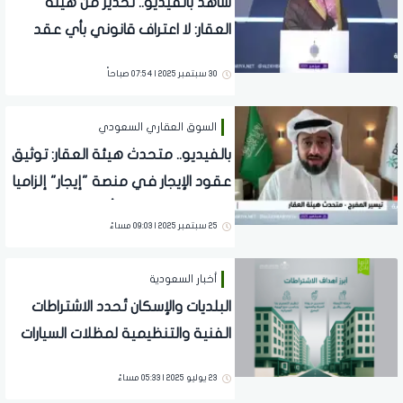
شاهد بالفيديو.. تحذير من هيئة
العقار: لا اعتراف قانوني بأي عقد
إيجار يتم خارج منصة "إيجار"
30 سبتمبر 2025 | 07:54 صباحاً
السوق العقاري السعودي
بالفيديو.. متحدث هيئة العقار: توثيق
عقود الإيجار في منصة "إيجار" إلزاميا
على المالك والمستأجر
25 سبتمبر 2025 | 09:03 مساءً
أخبار السعودية
البلديات والإسكان تُحدد الاشتراطات
الفنية والتنظيمية لمظلات السيارات
داخل حدّ الملكية
23 يوليو 2025 | 05:33 مساءً