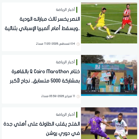
أخبار الرياضة
النصر يخسر ثالث مباراته الودية
..ويسقط أمام ألميريا الإسباني بثنائية
نظيفة
04 اغسطس 2026 | 11:20 مساءً
أخبار الرياضة
ختام Q Cairo Marathon بالقاهرة
بمشاركة 5000 متسابق.. نجاح لأكبر
ماراثون رياضي
11 فبراير 2026 | 05:59 مساءً
أخبار الرياضة
الفتح يقلب الطاولة على أهلي جدة
في دوري روشن