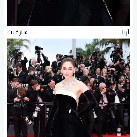
آريا هارغيت