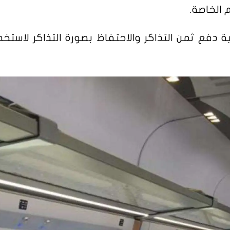
ية دفع ثمن التذاكر والاحتفاظ بصورة التذاكر لاستخد