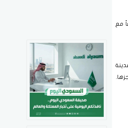
ً مع
دينة
زها.