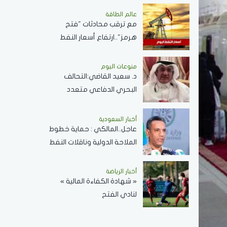
مسابقة الملك عبدالعزيز
عالم الطاقة
مع ترقب محادثات "فتح
الدولية لحفظ القرآن الكريم
هرمز"..ارتفاع أسعار النفط
اليوم وبرنت يسجل 80.33
دولارًا للبرميل
منوعات اليوم
د. سعيد القاضي:التحالف
البحري الدفاعي متعدد
الجنسيات رسالة تحقيق أمن
وسلام في المضائق المائية
أخبار السعودية
عاجل..المالكي : حماية خطوط
الملاحة الدولية وناقلات النفط
ركيزة أساسية لاستقرار
الاقتصاد العالمي
أخبار الرياضة
« شهادة الكفاءة المالية »
لنادي الفتح