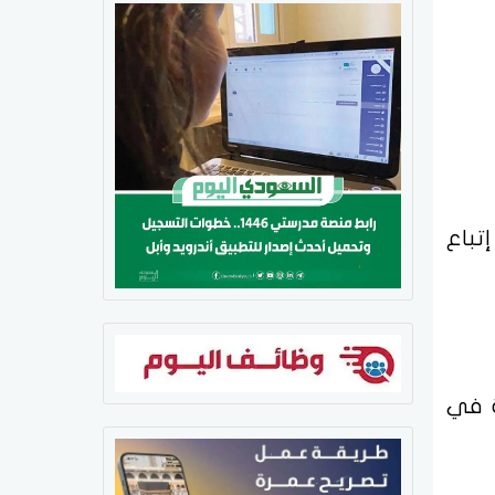
تباع
ة في