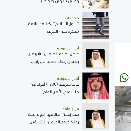
ومتى ينتهي وتفاصيل
الإجازات؟
صحة طب
" نزول السلالم" يكشف علامة
مبكرة على الخرف
أخبار السعودية
عاجل.. خادم الحرمين الشريفين
يتلقى رسالة خطية من رئيس
جمهورية زيمبابوي حول
العلاقات الثنائية
أخبار السعودية
عاجل..ترقية (1206) أفراد من
منسوبي الأمن العام
بمختلف التخصصات
فن وثقافة
بعد إعلان إنطلاقها اليوم تحت
رعاية خادم الحرمين الشريفين ..
كل ما تريد معرفته عن