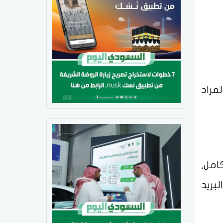
مراد
امل,
لبريد