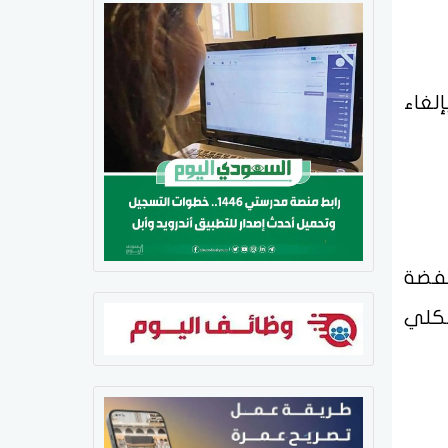
لغاء
خفضة
لكلي