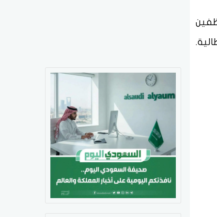
ظفين
لية.