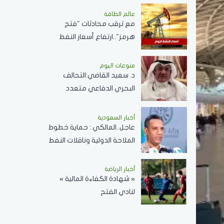
مسابقة الملك عبدالعزيز
عالم الطاقة
مع ترقب محادثات "فتح
الدولية لحفظ القرآن الكريم
هرمز"..ارتفاع أسعار النفط
اليوم وبرنت يسجل 80.33
دولارًا للبرميل
منوعات اليوم
د. سعيد القاضي:التحالف
البحري الدفاعي متعدد
الجنسيات رسالة تحقيق أمن
وسلام في المضائق المائية
أخبار السعودية
عاجل..المالكي : حماية خطوط
الملاحة الدولية وناقلات النفط
ركيزة أساسية لاستقرار
الاقتصاد العالمي
أخبار الرياضة
« شهادة الكفاءة المالية »
لنادي الفتح