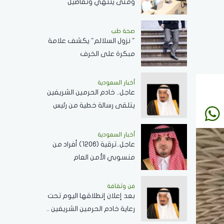
ومتى ينتهي وتفاصيل
الإجازات؟
صحة طب
" نزول السلالم" يكشف علامة
مبكرة على الخرف
أخبار السعودية
عاجل.. خادم الحرمين الشريفين
يتلقى رسالة خطية من رئيس
جمهورية زيمبابوي حول
العلاقات الثنائية
أخبار السعودية
عاجل..ترقية (1206) أفراد من
منسوبي الأمن العام
بمختلف التخصصات
فن وثقافة
بعد إعلان إنطلاقها اليوم تحت
رعاية خادم الحرمين الشريفين ..
كل ما تريد معرفته عن