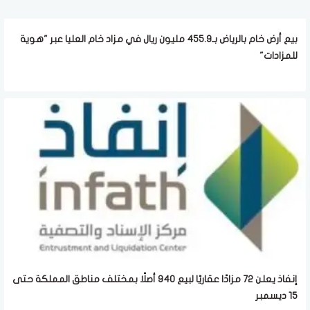
بيع أرض خام بالرياض بـ455.9 مليون ريال في مزاد خام العليا عبر "هوية
للمزادات"
إنفاذ يعلن 72 مزادًا عقاريًا لبيع 940 أصلًا بمختلف مناطق المملكة حتى
15 ديسمبر