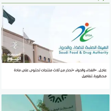
عاجل.. «الغذاء والدواء »تحذر من ثلاث منتجات تحتوى على مادة
محظورة..تفاصيل