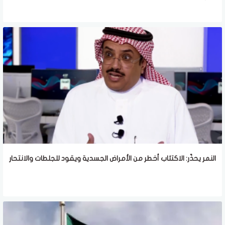
النمر يحذّر: الاكتئاب أخطر من الأمراض الجسدية ويقود للجلطات والانتحار