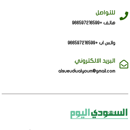
للتواصل
هاتف +966597216599
واتس اب +966597216599
البريد الالكتروني
alsueudiualyoum@gmail.com