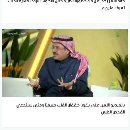
خالد النمر يحذر من 5 محظورات طبية خلال الأجواء الباردة لحماية القلب..
تعرف عليهم
بالفيديو النمر.. متى يكون خفقان القلب طبيعيًا ومتى يستدعي
الفحص الطبي