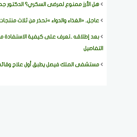
هل الأرز ممنوع لمرضى السكري؟ الدكتور جما
عاجل.. «الغذاء والدواء »تحذر من ثلاث منتج
بعد إطلاقه ..تعرف على كيفية الاستفادة من
التفاصيل
مستشفى الملك فيصل يطبق أول علاج وقائي ي