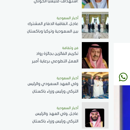
:استهداف مليشيا الحوثي
المدنين في نجران.. جريمة
..ونؤيد إجراءات المملكة
أخبار السعودية
عاجل..اتفاقية الدفاع المشترك
لحماية أمنها وسيادتها
بين السعودية وتركيا وباكستان
تعكس الحرص على تحقيق
الاستقرار بالمنطقة
فن وثقافة
تكريم الفائزين بجائزة رواد
العمل التطوعي برعاية أمير
الباحة ..الثلاثاء القادم
أخبار السعودية
ولي العهد السعودي والرئيس
التركي ورئيس وزراء باكستان
يؤدون صلاة الجمعة بالمسجد
الحرام .. صور
أخبار السعودية
عاجل..ولي العهد والرئيس
التركي ورئيس وزراء باكستان
يوقعون اتفاقية الدفاع