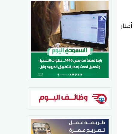
 النمر أن العطاس يُضاعف خطر العدوى، إذ تنتشر جزيئات الرذاذ المجهري لمسافة 8 أمتار