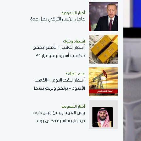
المشترك
أخبار السعودية
عاجل..الرئيس التركي يصل جدة
اقتصاد وبنوك
أسعار الذهب.."الأصفر"يحقق
مكاسب أسبوعية..وعيار 24
في السعوديةيسجل 517.79
ريال
عالم الطاقة
أسعار النفط اليوم ..«الذهب
الأسود » يرتفع وبرنت يسجل
83.48 دولاراً للبرميل
أخبار السعودية
ولي العهد يهنئ رئيس كوت
ديفوار بمناسبة ذكرى يوم
الاستقلال لبلاده