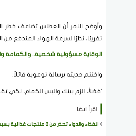
تقريبًا، نظرًا لسرعة الهواء المندفع من
الوقاية مسؤولية شخصية.. والكمامة وا
واختتم حديثه برسالة توعوية قائلاً:
'فضلاً، الزم بيتك والبس الكمام، لكي تقلل
اقرأ ايضا
الغذاء والدواء تحذر من 3 منتجات غذائية بسبب مادة محظورة وتدعو لعدم استهلاكها