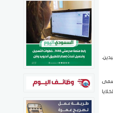
دين،
يسمى
لايا