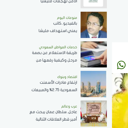
الأمن لهجمات مليشيا
الحوثي.. وتتطالب بموقف
حازم تجاه الممارسات المهددة
منوعات اليوم
بالفيديو..كاتب
لأمن المنطقة
يمني:استهداف مليشا
الحوثي للمملكة يهدف
لجرها لحرب شاملة
خدمات المواطن السعودي
طريقة الاستعلام عن بصمة
مرحل وكيفية رفعها من
الجوزات السعودية وكافة
التفاصيل
اقتصاد وبنوك
ارتفاع صادرات الأسمنت
السعودية 2.75% والمبيعات
..الأجمالية تتراجع 2.2%
عرب وعالم
عاجل..سلطان عمان يبحث مع
أمير قطر العلاقات الثنائية
وأوجه التعاون القائمة في