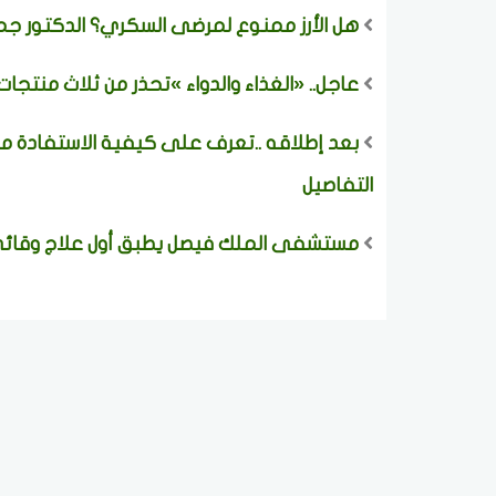
هل الأرز ممنوع لمرضى السكري؟ الدكتور جما
عاجل.. «الغذاء والدواء »تحذر من ثلاث منتج
بعد إطلاقه ..تعرف على كيفية الاستفادة من
التفاصيل
مستشفى الملك فيصل يطبق أول علاج وقائي ي