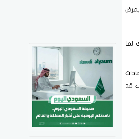
بمرض
لك لما
ادات
ي قد