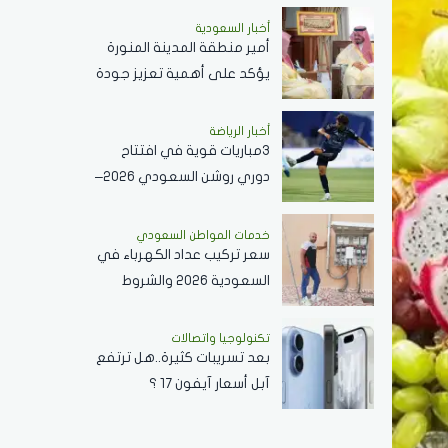
مختلف القطاعات..صور
أخبار السعودية
أمير منطقة المدينة المنورة
يؤكد على أهمية تعزيز جودة
الخدمات المقدمة بالمسجد
النبوي ..فيديو
أخبار الرياضة
3مباريات قوية في افتتاح
دوري روشن السعودي 2026–
2027
خدمات المواطن السعودي
سعر تركيب عداد الكهرباء في
السعودية 2026 والشروط
ومدة التوصيل
تكنولوجيا واتصالات
بعد تسريبات كثيرة..هل ترتفع
آبل أسعار آيفون 17 ؟