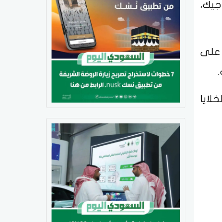
جيك،
 على
لايا