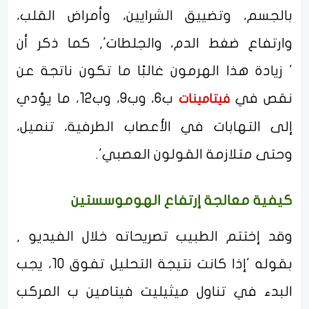
بالجسم، وتضييق الشرايين، وأمراض القلب،
وارتفاع ضغط الدم، والجلطات', كما ذكر أن
' زيادة هذا الهرمون غالبًا ما تكون ناتجة عن
نقص في
ب6، وب9، وب12، ما يؤدي
فيتامينات
إلى التهابات في الأعصاب الطرفية، تنميل،
وحتى متلازمة القولون العصبي'.
كيفية معالجة إرتفاع الهوموسستين
وقد إختتم الطبيب تصريحاته خلال الفيديو ,
بقوله 'إذا كانت نتيجة التحليل تفوق 10، يجب
البدء في تناول ميثيليت فيتامين ب المركب