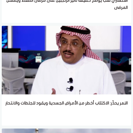
استشاري قلب يوضح حقيقة تأثير الزنجبيل على مرضى الضغط ويطمئن
المرضى
النمر يحذّر: الاكتئاب أخطر من الأمراض الجسدية ويقود للجلطات والانتحار