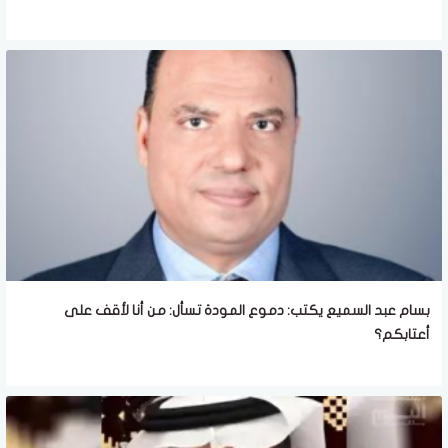
بسام عبد السميع يكتب: دموع المودة تسأل: من أنا لأقف على
أعتابكم؟