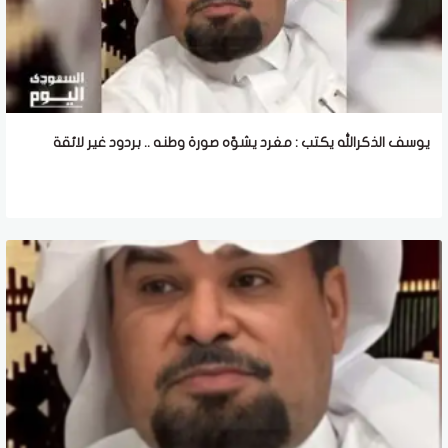
يوسف الذكرالله يكتب : مغرد يشوّه صورة وطنه .. بردود غير لائقة