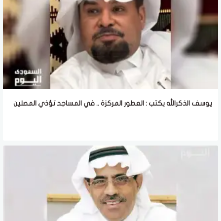
يوسف الذكرالله يكتب : العطور المركزة .. في المساجد تؤذي المصلين