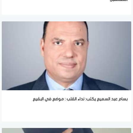
بسام عبد السميع يكتب: نداء القلب : موضع في البقيع