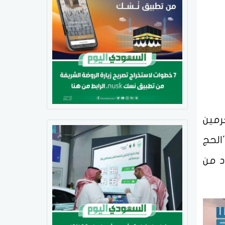
رمين
الحج
د من