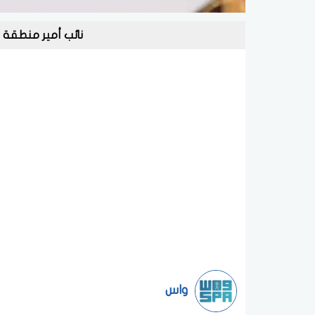
نائب أمير منطقة 
واس