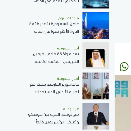
لتحقيق التقدم في الذكاء
الاصطناعي .." GLM-5.2 "
ينافس بقوة مع نماذج
منوعات اليوم
عاجل..السعودية تتصدر قائمة
الشركات العالمية
الدول الأكثر نمواً في جذب
الزوار
أخبار السعودية
بعد موافقة خادم الحرمين
الشريفين ..القائمة الكاملة
للحاصلين على وسام الملك
عبدالعزيز من الدرجة الثالثة
أخبار السعودية
عاجل..وزير الخارجيه يبحث مع
نظيره الأردني المستجدات
الإقليمية وتطورات الأوضاع
في الضفة الغربية وغزة
عرب وعالم
مع توحش الحرب بين موسكو
وكييف ..بوتين يعين قائداً
لقوات المنظومات المُسيرة