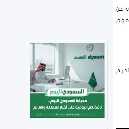
ة من
صيامهم
حرام