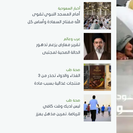
عمل عدواني
أخبار السعودية
أمام المسجد النبوي:تقوى
الله مفتاح السعادة وأساس كل
خير
عرب وعالم
تقرير معارض يزعم تدهور
الحالة الصحية لمجتبى
خامنئي وغيابه عن الحكومة
الإيرانية
صحة طب
الغذاء والدواء تحذر من 3
منتجات غذائية بسبب مادة
محظورة وتدعو لعدم
استهلاكها
صحة طب
ليس لديك وقت كافي
للرياضة..تمرين مذهل يعزز
اللياقة البدنية ويحافظ على
صحة القلب