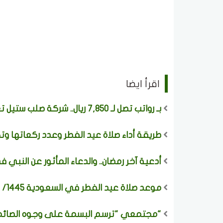
اقرأ ايضا
بـ رواتب تصل لـ 7,850 ريال.. شركة صلب ستيل تعلن عن وظائف شاغرة في بيش "رابط التقديم الرسمي من هنا"
طريقة أداء صلاة عيد الفطر وعدد ركعاتها وت
أدعية آخر رمضان.. والدعاء المأثور عن النبي
موعد صلاة عيد الفطر في السعودية 1445/ 2024.. وأماكن إقامتها في كل مناطق المملكة
"مجتمعي "ترسم البسمة على وجوه الصائمين عبر م