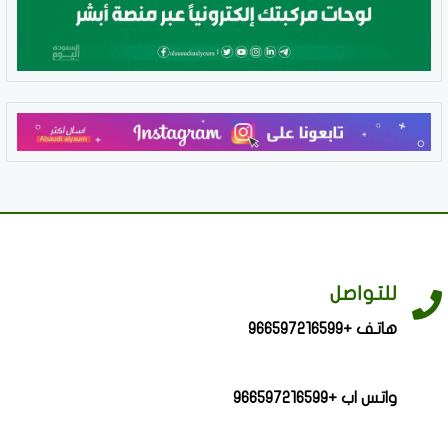
للتواصل
هاتف +966597216599
واتس اب +966597216599