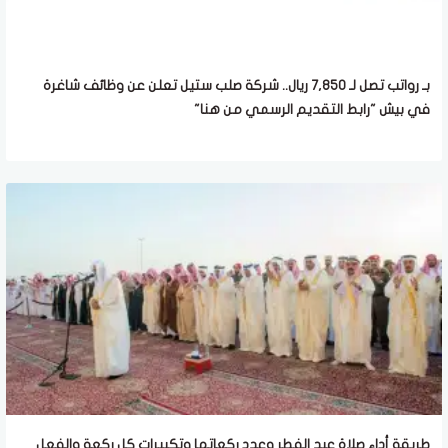
بـ رواتب تصل لـ 7,850 ريال.. شركة صلب ستيل تعلن عن وظائف شاغرة
في بيش "رابط التقديم الرسمي من هنا"
طريقة أداء صلاة عيد الفطر وعدد ركعاتها وتكبيرات كل ركعة والفعل