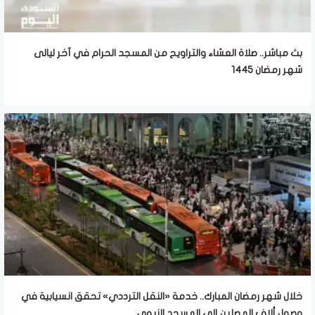
بث مباشر.. صلاة العشاء والتراويح من المسجد الحرام في آخر ليالى
شهر رمضان 1445
خلال شهر رمضان المبارك.. خدمة «النقل الترددي» تحقق انسيابية في
وصول ألاف المصلين إلى المسجد النبوي