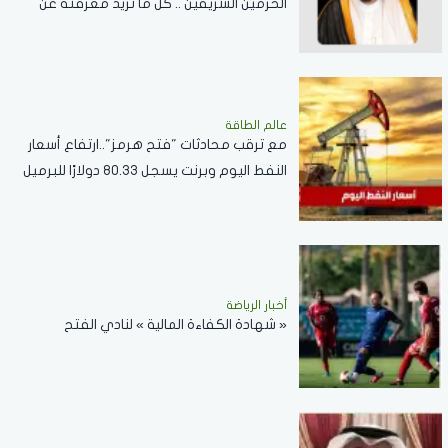
الحرمين الشريفين .. كل ما تريد معرفته عن
مسابقة الملك عبدالعزيز الدولية لحفظ القرآن
الكريم
عالم الطاقة
مع ترقب محادثات "فتح هرمز"..ارتفاع أسعار
النفط اليوم وبرنت يسجل 80.33 دولارًا للبرميل
أخبار الرياضة
« شهادة الكفاءة المالية » لنادي الفتح