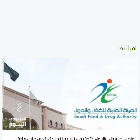
اقرأ أيضا
عاجل.. «الغذاء والدواء »تحذر من ثلاث منتجات تحتوى على مادة