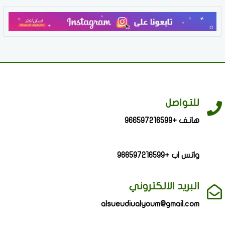
للتواصل
هاتف +966597216599
واتس اب +966597216599
البريد الالكتروني
alsueudiualyoum@gmail.com