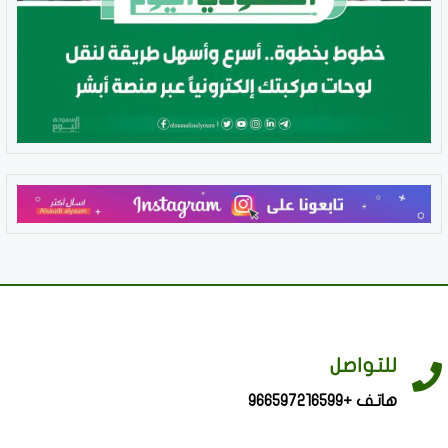
للتواصل
هاتف +966597216599