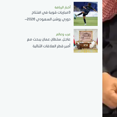
النبوي ..فيديو
أخبار الرياضة
3مباريات قوية في افتتاح
دوري روشن السعودي 2026–
2027
عرب وعالم
عاجل..سلطان عمان يبحث مع
أمير قطر العلاقات الثنائية
وأوجه التعاون القائمة في
مختلف القطاعات..صور