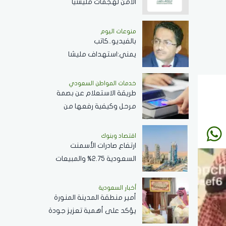
الأمن لهجمات مليشيا
الحوثي.. وتتطالب بموقف
حازم تجاه الممارسات المهددة
منوعات اليوم
بالفيديو..كاتب
لأمن المنطقة
يمني:استهداف مليشا
الحوثي للمملكة يهدف
لجرها لحرب شاملة
خدمات المواطن السعودي
طريقة الاستعلام عن بصمة
مرحل وكيفية رفعها من
الجوزات السعودية وكافة
التفاصيل
اقتصاد وبنوك
ارتفاع صادرات الأسمنت
السعودية 2.75% والمبيعات
..الأجمالية تتراجع 2.2%
أخبار السعودية
أمير منطقة المدينة المنورة
يؤكد على أهمية تعزيز جودة
الخدمات المقدمة بالمسجد