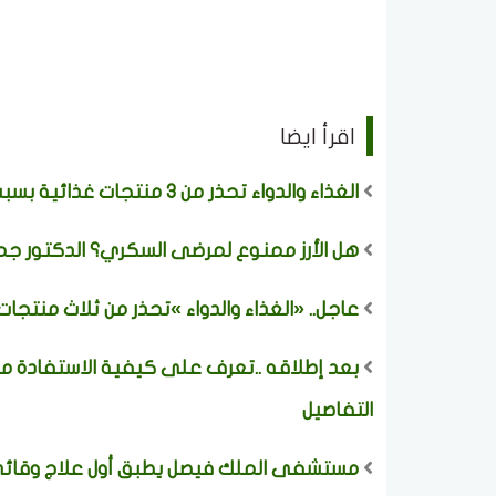
اقرأ ايضا
الغذاء والدواء تحذر من 3 منتجات غذائية بسبب مادة محظورة وتدعو لعدم استهلاكها
هل الأرز ممنوع لمرضى السكري؟ الدكتور جما
عاجل.. «الغذاء والدواء »تحذر من ثلاث منتج
بعد إطلاقه ..تعرف على كيفية الاستفادة من
التفاصيل
مستشفى الملك فيصل يطبق أول علاج وقائي ي