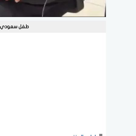
طفل سعودي يبك