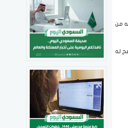
ه من
ح له