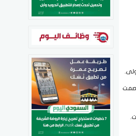
لى.
لصمت
.