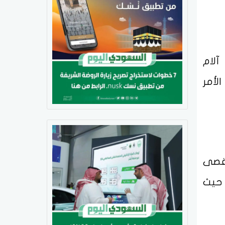
آلام
لأمر
أقصى
 حيث