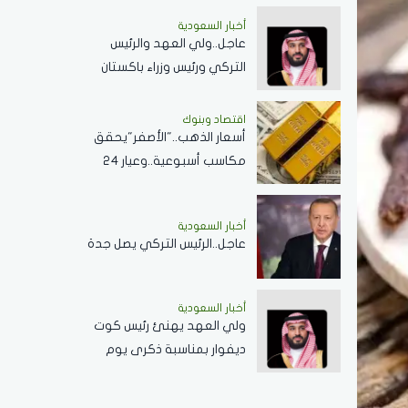
أخبار السعودية
عاجل..ولي العهد والرئيس
التركي ورئيس وزراء باكستان
يوقعون اتفاقية الدفاع
المشترك
اقتصاد وبنوك
أسعار الذهب.."الأصفر"يحقق
مكاسب أسبوعية..وعيار 24
في السعوديةيسجل 517.79
ريال
أخبار السعودية
عاجل..الرئيس التركي يصل جدة
أخبار السعودية
ولي العهد يهنئ رئيس كوت
ديفوار بمناسبة ذكرى يوم
الاستقلال لبلاده