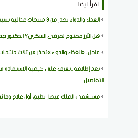
اقرأ ايضا
الغذاء والدواء تحذر من 3 منتجات غذائية بسبب مادة محظورة وتدعو لعدم استهلاكها
هل الأرز ممنوع لمرضى السكري؟ الدكتور جما
عاجل.. «الغذاء والدواء »تحذر من ثلاث منتج
بعد إطلاقه ..تعرف على كيفية الاستفادة من
التفاصيل
مستشفى الملك فيصل يطبق أول علاج وقائي ي