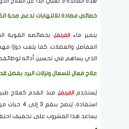
هذه الفائدة لا تغني أبدًا عن العلاج ال
خصائص مضادة للالتهابات تدعم صحة الك
يتميز ماء
بخصائصه القوية الم
القرنفل
المفاصل والعضلات. كما يلعب دورًا مه
الذي يساهم في تحسين أدائه لوظائفه ا
علاج فعال للسعال ونزلات البرد بفضل قدر
يُستخدم
منذ القدم كعلاج طبيع
القرنفل
استفادة، يُنصح بنقع 3 إلى 4 حبات من
يساعد هذا المشروب على تخفيف احتقان 