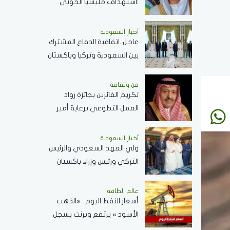
:استهداف مليشيا الحوثي
المدنين في نجران.. جريمة
..ونؤيد إجراءات المملكة
أخبار السعودية
عاجل..اتفاقية الدفاع المشترك
لحماية أمنها وسيادتها
بين السعودية وتركيا وباكستان
تعكس الحرص على تحقيق
الاستقرار بالمنطقة
فن وثقافة
تكريم الفائزين بجائزة رواد
العمل التطوعي برعاية أمير
الباحة ..الثلاثاء القادم
أخبار السعودية
ولي العهد السعودي والرئيس
التركي ورئيس وزراء باكستان
يؤدون صلاة الجمعة بالمسجد
الحرام .. صور
عالم الطاقة
أسعار النفط اليوم ..«الذهب
الأسود » يرتفع وبرنت يسجل
83.48 دولاراً للبرميل