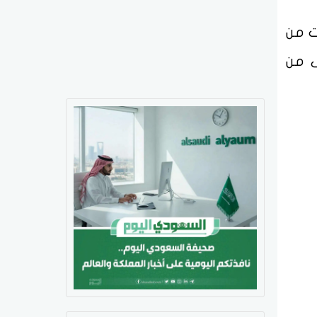
ت من
ى من