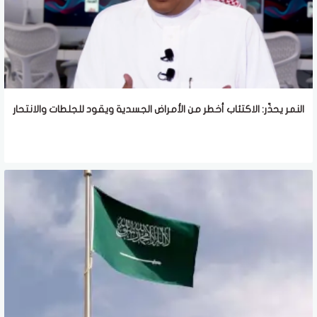
النمر يحذّر: الاكتئاب أخطر من الأمراض الجسدية ويقود للجلطات والانتحار