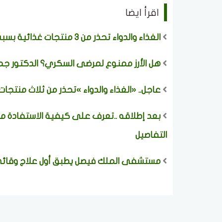
اقرأ ايضا
الغذاء والدواء تحذر من 3 منتجات غذائية بسبب مادة محظورة وتدعو لعدم استهلاكها
هل الأرز ممنوع لمرضى السكري؟ الدكتور جما
عاجل.. «الغذاء والدواء »تحذر من ثلاث منتج
بعد إطلاقه ..تعرف على كيفية الاستفادة من
التفاصيل
مستشفى الملك فيصل يطبق أول علاج وقائي ي