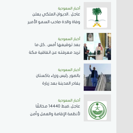
أخبار السعودية
عاجل ..الديوان الملكي يعلن
وفاة والدة صاحب السمو الأمير
/بندر بن منصور بن عبدالله بن
جلوي آل سعود
أخبار السعودية
بعد توقيعها أمس ..كل ما
تريد معرفته عن اتفاقية مكة
للدفاع المشترك وأهدافها
ودورها في تعزيز السلام
أخبار السعودية
بالصور..رئيس وزراء باكستان
والردع
يغادر المدينة بعد زيارة
المسجد النبوي
أخبار السعودية
عاجل..ضبط 14440 مخالفًا
لأنظمة الإقامة والعمل وأمن
الحدود خلال أسبوع