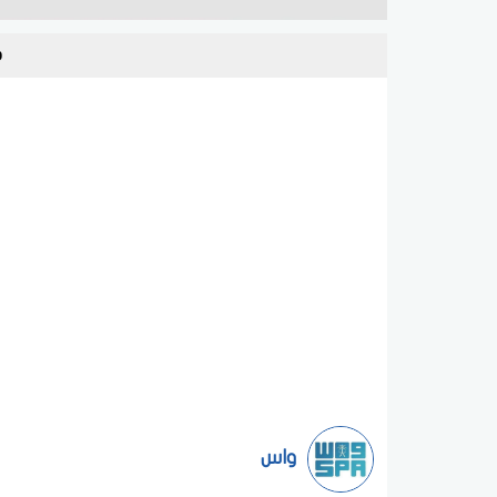
ه
واس