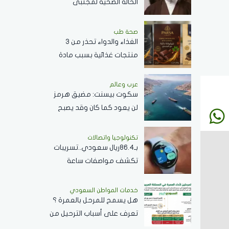
الحالة الصحية لمجتبى
خامنئي وغيابه عن الحكومة
الإيرانية
صحة طب
الغذاء والدواء تحذر من 3
منتجات غذائية بسبب مادة
محظورة وتدعو لعدم
استهلاكها
عرب وعالم
سكوت بيسنت: مضيق هرمز
لن يعود كما كان وقد يصبح
غير ذي صلة بالطاقة العالمية
تكنولوجيا واتصالات
بـ86.4ريال سعودي..تسريبات
تكشف مواصفات ساعة
جوجل بيكسل 5
خدمات المواطن السعودي
هل يسمح للمرحل بالعمرة ؟
تعرف على أسباب الترحيل من
السعودية