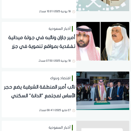
التنموي
19 يونية 2025 | 10:31 مساءً
أخبار السعودية
أمير جازان ونائبه في جولة ميدانية
تفقدية بمواقع تنموية في جزر
فرسان
19 يونية 2025 | 07:50 مساءً
اقتصاد وبنوك
نائب أمير المنطقة الشرقية يضع حجر
الأساس لمجتمع "الدانة" السكني
بالظهران
27 مايو 2025 | 09:41 مساءً
أخبار السعودية