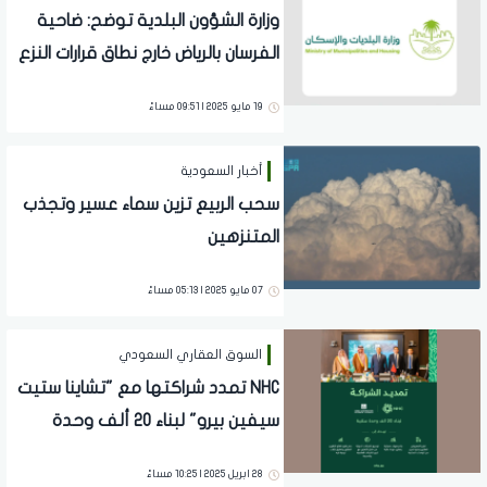
وزارة الشؤون البلدية توضح: ضاحية
الفرسان بالرياض خارج نطاق قرارات النزع
19 مايو 2025 | 09:51 مساءً
أخبار السعودية
سحب الربيع تزين سماء عسير وتجذب
المتنزهين
07 مايو 2025 | 05:13 مساءً
السوق العقاري السعودي
NHC تمدد شراكتها مع "تشاينا ستيت
سيفين بيرو" لبناء 20 ألف وحدة
سكنية
28 ابريل 2025 | 10:25 مساءً