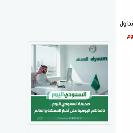
ودية تداول
.
وم