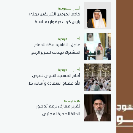
أخبار السعودية
خادم الحرمين الشريفين يهنئ
رئيس كوت ديفوار بمناسبة
ذكرى استقلال بلاده
أخبار السعودية
عاجل.. اتفاقية مكة للدفاع
المشترك تهدف لتعزيز الردع
الجماعي في مواجهة أي
عمل عدواني
أخبار السعودية
أمام المسجد النبوي:تقوى
الله مفتاح السعادة وأساس كل
خير
عرب وعالم
تقرير معارض يزعم تدهور
الحالة الصحية لمجتبى
خامنئي وغيابه عن الحكومة
الإيرانية