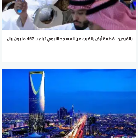
بالفيديو ..قطعة أرض بالقرب من المسجد النبوي تباع بـ 462 مليون ريال