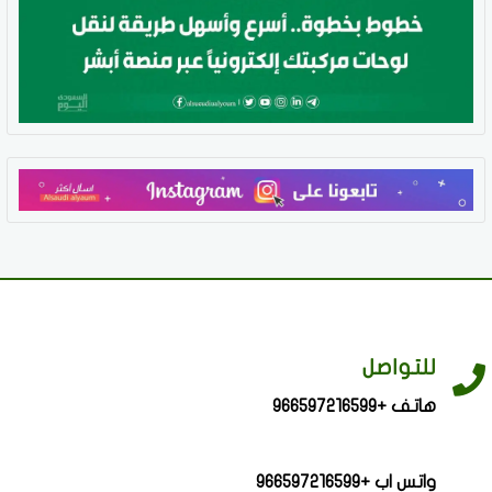
للتواصل
هاتف +966597216599
واتس اب +966597216599