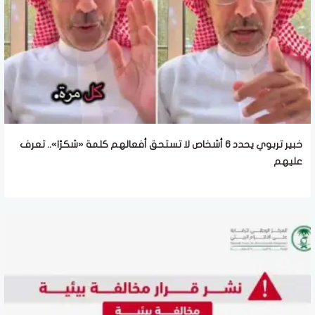
خبير تربوي يحدد 6 أشخاص لا تستحق أفعالهم كلمة «شكرًا».. تعرف
عليهم