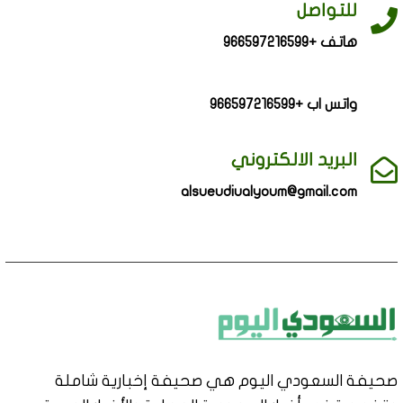
للتواصل
هاتف +966597216599
واتس اب +966597216599
البريد الالكتروني
alsueudiualyoum@gmail.com
صحيفة السعودي اليوم هي صحيفة إخبارية شاملة