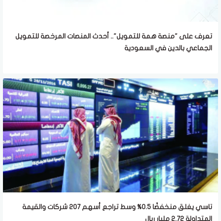
تعرف على "منصة همة للتمويل".. أحدث المنصات المرخصة للتمويل
الجماعي بالدين في السعودية
تاسي يغلق منخفضًا 0.5% وسط تراجع أسهم 207 شركات والقيمة
المتداولة 2.72 مليار ريال