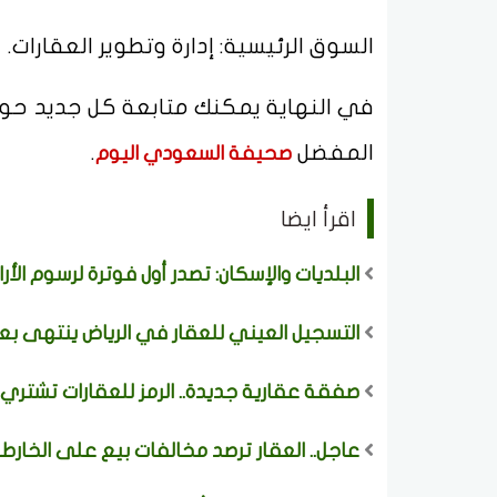
السوق الرئيسية: إدارة وتطوير العقارات.
في النهاية يمكنك متابعة كل جديد حو
المفضل
.
صحيفة السعودي اليوم
اقرأ ايضا
البلديات والإسكان: تصدر أول فوترة لرسوم الأراضي البيض
التسجيل العيني للعقار في الرياض ينتهى بعد 6 أيام وتحذير ملاك العقارات من الغرا
صفقة عقارية جديدة.. الرمز للعقارات تشتري
عاجل.. العقار ترصد مخالفات بيع على الخارطة وتباشر الإ