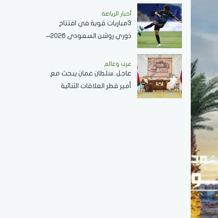
النبوي ..فيديو
أخبار الرياضة
3مباريات قوية في افتتاح
دوري روشن السعودي 2026–
2027
عرب وعالم
عاجل..سلطان عمان يبحث مع
أمير قطر العلاقات الثنائية
وأوجه التعاون القائمة في
مختلف القطاعات..صور