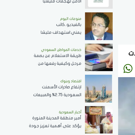
الأمن لهجمات مليشيا
الحوثي.. وتتطالب بموقف
حازم تجاه الممارسات المهددة
منوعات اليوم
بالفيديو..كاتب
لأمن المنطقة
يمني:استهداف مليشا
الحوثي للمملكة يهدف
لجرها لحرب شاملة
خدمات المواطن السعودي
طريقة الاستعلام عن بصمة
مرحل وكيفية رفعها من
الجوزات السعودية وكافة
التفاصيل
اقتصاد وبنوك
ارتفاع صادرات الأسمنت
السعودية 2.75% والمبيعات
..الأجمالية تتراجع 2.2%
أخبار السعودية
أمير منطقة المدينة المنورة
يؤكد على أهمية تعزيز جودة
الخدمات المقدمة بالمسجد