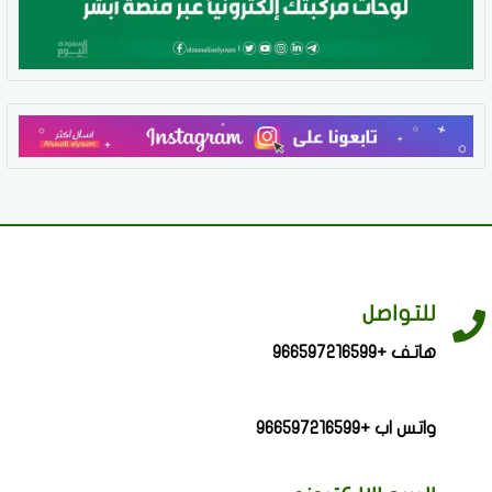
للتواصل
هاتف +966597216599
واتس اب +966597216599