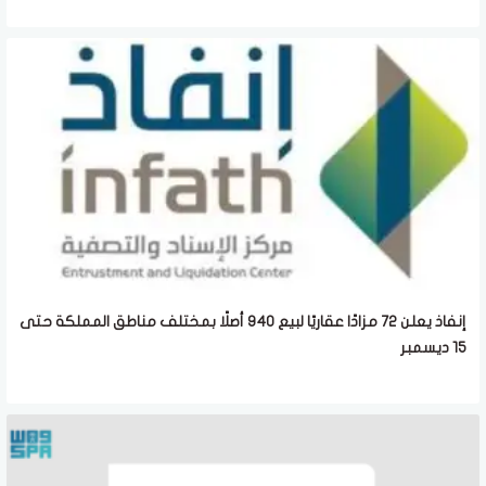
إنفاذ يعلن 72 مزادًا عقاريًا لبيع 940 أصلًا بمختلف مناطق المملكة حتى
15 ديسمبر