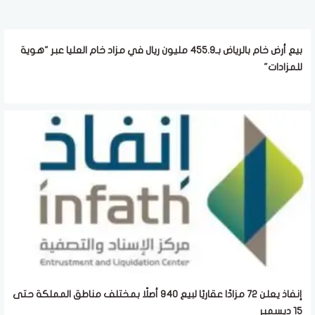
بيع أرض خام بالرياض بـ455.9 مليون ريال في مزاد خام العليا عبر "هوية
للمزادات"
إنفاذ يعلن 72 مزادًا عقاريًا لبيع 940 أصلًا بمختلف مناطق المملكة حتى
15 ديسمبر