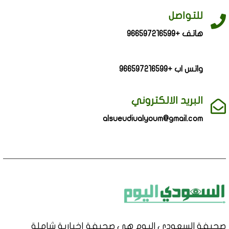
للتواصل
هاتف +966597216599
واتس اب +966597216599
البريد الالكتروني
alsueudiualyoum@gmail.com
صحيفة السعودي اليوم هي صحيفة إخبارية شاملة