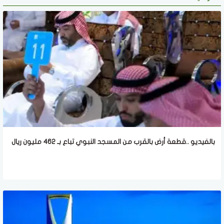
بالفيديو ..قطعة أرض بالقرب من المسجد النبوي تباع بـ 462 مليون ريال