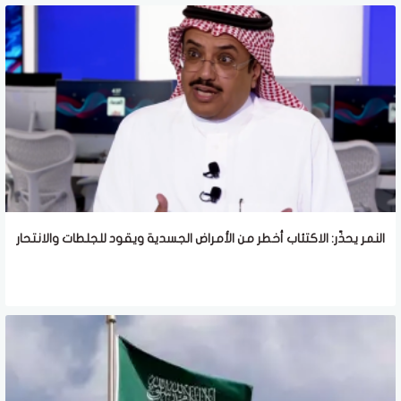
النمر يحذّر: الاكتئاب أخطر من الأمراض الجسدية ويقود للجلطات والانتحار