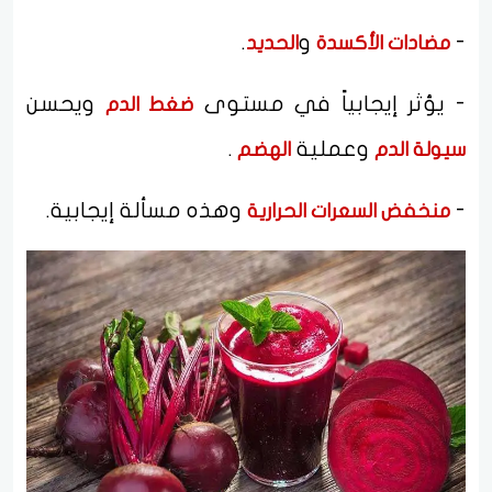
-
و
.
مضادات الأكسدة
الحديد
- يؤثر إيجابياً في مستوى
ويحسن
ضغط الدم
وعملية
.
سيولة الدم
الهضم
-
وهذه مسألة إيجابية.
منخفض السعرات الحرارية