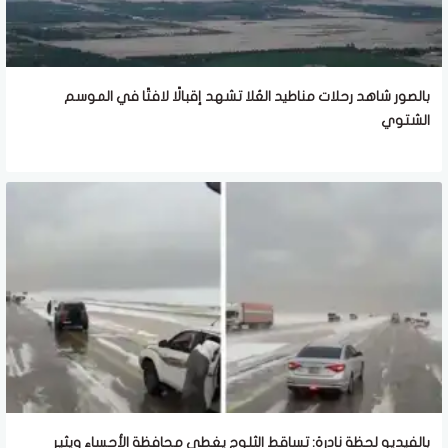
بالصور شاهد رحلات مناطيد العُلا تشهد إقبالًا لافتًا في الموسم
الشتوي
بالفيديو لحظة نادرة: تساقط الثلوج يغطي محافظة الأحساء ويثير