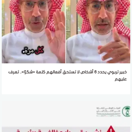
خبير تربوي يحدد 6 أشخاص لا تستحق أفعالهم كلمة «شكرًا».. تعرف
عليهم