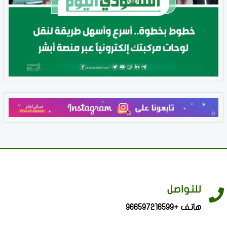
للتواصل
هاتف +966597216599