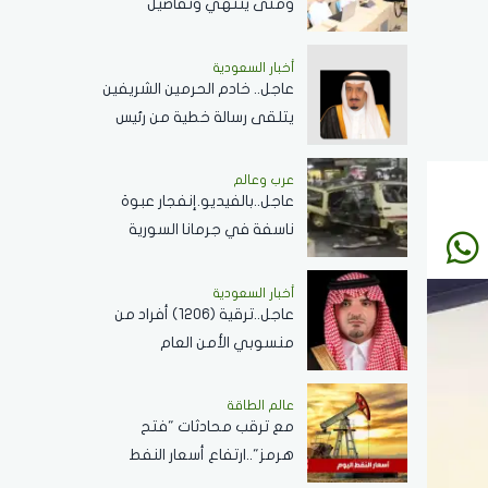
ومتى ينتهي وتفاصيل
الإجازات؟
أخبار السعودية
عاجل.. خادم الحرمين الشريفين
يتلقى رسالة خطية من رئيس
جمهورية زيمبابوي حول
العلاقات الثنائية
عرب وعالم
عاجل..بالفيديو.إنفجار عبوة
ناسفة في جرمانا السورية
وسقوط عدد من الضحايا
أخبار السعودية
عاجل..ترقية (1206) أفراد من
منسوبي الأمن العام
بمختلف التخصصات
عالم الطاقة
مع ترقب محادثات "فتح
هرمز"..ارتفاع أسعار النفط
اليوم وبرنت يسجل 80.33