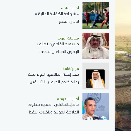
دولارًا للبرميل
أخبار الرياضة
« شهادة الكفاءة المالية »
لنادي الفتح
منوعات اليوم
د. سعيد القاضي:التحالف
البحري الدفاعي متعدد
الجنسيات رسالة تحقيق أمن
وسلام في المضائق المائية
فن وثقافة
بعد إعلان إنطلاقها اليوم تحت
رعاية خادم الحرمين الشريفين ..
كل ما تريد معرفته عن
مسابقة الملك عبدالعزيز
أخبار السعودية
عاجل..المالكي : حماية خطوط
الدولية لحفظ القرآن الكريم
الملاحة الدولية وناقلات النفط
ركيزة أساسية لاستقرار
الاقتصاد العالمي