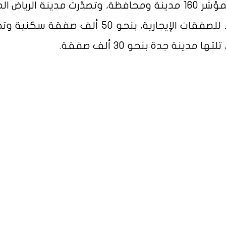
عدد المدن والمحافظات التي يشملها المؤشر 160 مدينة ومحافظة، وتصدّرت مدينة الري
الإيجاري لشهر أبريل كأكثر المدن تسجيلا للصفقات الإيجارية، بنحو 50 ألف صفق