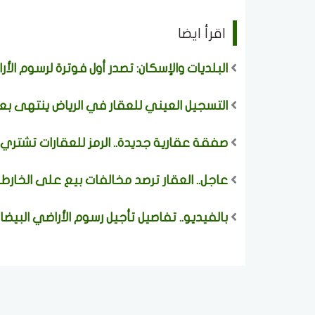
اقرأ ايضا
البلديات والإسكان: تصدر أول فوترة لرسوم الأراضي البيض
التسجيل العيني للعقار في الرياض ينتهى بعد 6 أيام وتحذير ملاك العقارات من الغرا
صفقة عقارية جديدة.. الرمز للعقارات تشتري
عاجل.. العقار ترصد مخالفات بيع على الخارطة وتباشر الإ
بالفيديو.. تفاصيل تأجيل رسوم الأراضي البيضاء وال