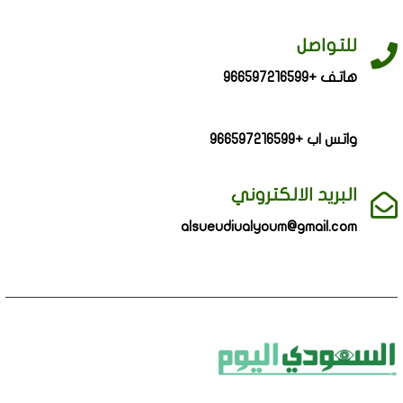
للتواصل
هاتف +966597216599
واتس اب +966597216599
البريد الالكتروني
alsueudiualyoum@gmail.com