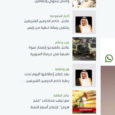
ومتى ينتهي وتفاصيل
الإجازات؟
أخبار السعودية
عاجل.. خادم الحرمين الشريفين
يتلقى رسالة خطية من رئيس
جمهورية زيمبابوي حول
العلاقات الثنائية
عرب وعالم
عاجل..بالفيديو.إنفجار عبوة
ناسفة في جرمانا السورية
وسقوط عدد من الضحايا
فن وثقافة
بعد إعلان إنطلاقها اليوم تحت
رعاية خادم الحرمين الشريفين ..
كل ما تريد معرفته عن
مسابقة الملك عبدالعزيز
عالم الطاقة
مع ترقب محادثات "فتح
الدولية لحفظ القرآن الكريم
هرمز"..ارتفاع أسعار النفط
اليوم وبرنت يسجل 80.33