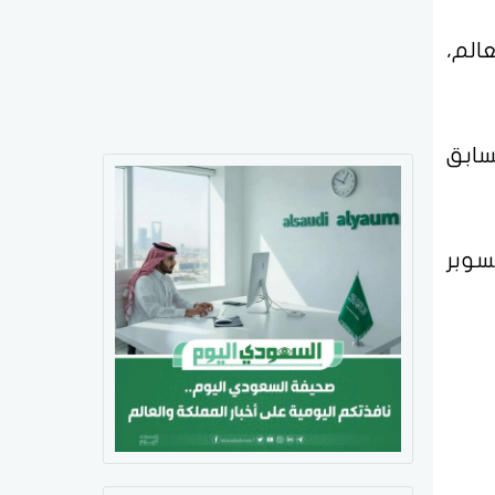
الم،
سابق
سوبر