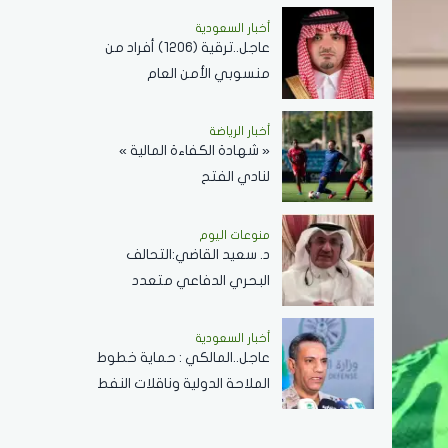
دولارًا للبرميل
أخبار السعودية
عاجل..ترقية (1206) أفراد من
منسوبي الأمن العام
بمختلف التخصصات
أخبار الرياضة
« شهادة الكفاءة المالية »
لنادي الفتح
منوعات اليوم
د. سعيد القاضي:التحالف
البحري الدفاعي متعدد
الجنسيات رسالة تحقيق أمن
وسلام في المضائق المائية
أخبار السعودية
عاجل..المالكي : حماية خطوط
الملاحة الدولية وناقلات النفط
ركيزة أساسية لاستقرار
الاقتصاد العالمي