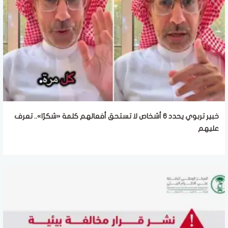
خبير تربوي يحدد 6 أشخاص لا تستحق أفعالهم كلمة «شكرًا».. تعرف
عليهم