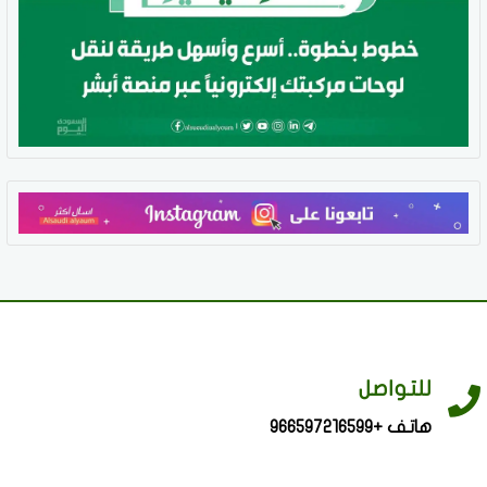
للتواصل
هاتف +966597216599