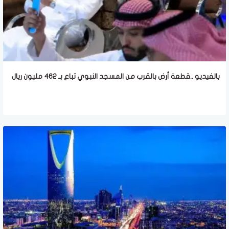
بالفيديو ..قطعة أرض بالقرب من المسجد النبوي تباع بـ 462 مليون ريال