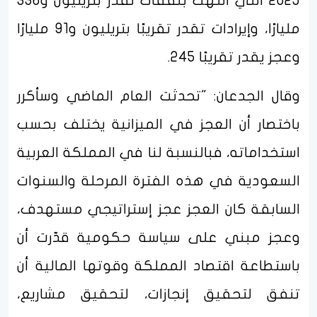
2025 التي انتهت بنفقات تقدر بتريليون و336
مليارًا، وإيرادات تقدر تقريبًا بتريليون و91 مليارًا
وعجز يقدر تقريبًا 245.
وقال الجدعان: "تحدثت العام الماضي وسأكرر
باختصار أن العجز في الميزانية يختلف بحسب
استخداماته، فبالنسبة لنا في المملكة العربية
السعودية في هذه الفترة المرحلة والسنوات
السابقة كان العجز عجز إستراتيجي مستهدف،
وعجز مبني على سياسة حكومية قدّرت أن
باستطاعة اقتصاد المملكة وقوتها المالية أن
تنفق لتحقيق إنجازات، لتحقيق مشاريع،