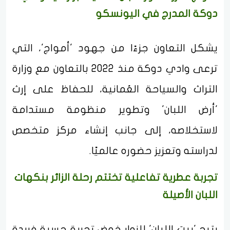
دوكة المدرج في اليونسكو
يشكل التعاون جزءًا من جهود 'أمواج'، التي
ترعى وادي دوكة منذ 2022 بالتعاون مع وزارة
التراث والسياحة العُمانية، للحفاظ على إرث
'أرض اللبان' وتطوير منظومة مستدامة
لاستخلاصه، إلى جانب إنشاء مركز متخصص
لدراسته وتعزيز حضوره عالميًا.
تجربة عطرية تفاعلية تختتم رحلة الزائر بنكهات
اللبان الأصيلة
يتيح 'بيت اللبان' للزوار خوض تجربة حسية فريدة