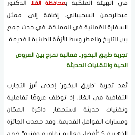
في الهيئة الملكية ب
الدكتور
محافظة العُلا
عبدالرحمن السحيباني، إضافة إلى ممثل
السفارة العُمانية في المملكة، في حدث جمع
بين التاريخ والعطر وسط الأزقّة الطينية القديمة.
تجربة طريق البخور.. فعالية تمزج بين العروض
الحية والتقنيات الحديثة
تُعد تجربة 'طريق البخور' إحدى أبرز التجارب
الثقافية في العُلا، إذ توظف عروضًا تفاعلية
وتقنيات حديثة لاستحضار ذاكرة المكان
ومسارات القوافل القديمة. وقد حصدت الجائزة
الذهبية كـ“أفضل فعالية ثقافية وفنية” ضمن