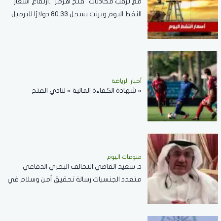
مع ترقب محادثات "فتح هرمز"..ارتفاع أسعار
النفط اليوم وبرنت يسجل 80.33 دولارًا للبرميل
أخبار الرياضة
« شهادة الكفاءة المالية » لنادي الفتح
منوعات اليوم
د. سعيد القاضي:التحالف البحري الدفاعي
متعدد الجنسيات رسالة تحقيق أمن وسلام في
المضائق المائية