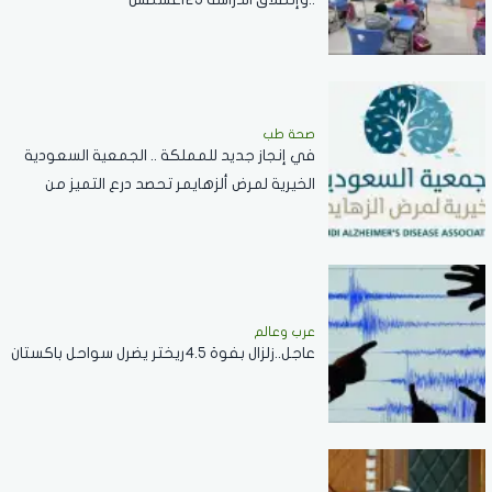
صحة طب
في إنجاز جديد للمملكة .. الجمعية السعودية
الخيرية لمرض ألزهايمر تحصد درع التميز من
منظمة "World Ageing Asia"
عرب وعالم
عاجل..زلزال بفوة 4.5ريختر يضرل سواحل باكستان