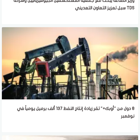
وزير الصناعة يبحث مع جمعية المستكشفين الجيوفيزيائيين وشركة
TDS سبل تعزيز التعاون التعديني
8 دول من "أوبك+" تقر زيادة إنتاج النفط 137 ألف برميل يومياً في
نوفمبر