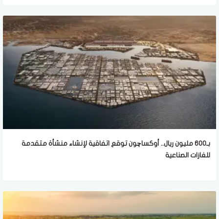
بـ600 مليون ريال.. أوكساچون توقع اتفاقية لإنشاء منشأة متقدمة
للغازات الصناعية