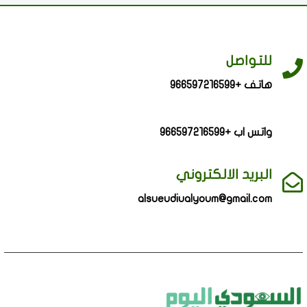
للتواصل
هاتف +966597216599
واتس اب +966597216599
البريد الالكتروني
alsueudiualyoum@gmail.com