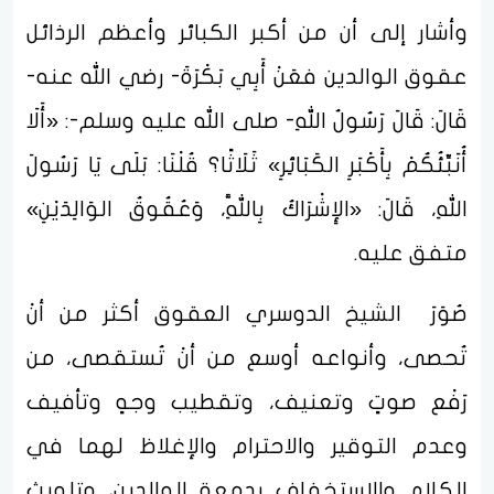
وأشار إلى أن من أكبر الكبائر وأعظم الرذائل
عقوق الوالدين فعَنْ أَبِي بَكْرَةَ- رضي الله عنه-
قَالَ: قَالَ رَسُولُ اللهِ- صلى الله عليه وسلم-: «أَلَا
أُنَبِّئُكُمْ بِأَكْبَرِ الكَبَائِرِ» ثَلَاثًا؟ قُلْنَا: بَلَى يَا رَسُولَ
اللهِ، قَالَ: «الإِشْرَاكُ بِاللَّهِ، وَعُقُوقُ الوَالِدَيْنِ»
متفق عليه.
صُوَرَ الشيخ الدوسري العقوق أكثر من أنْ
تُحصى، وأنواعه أوسع من أنْ تُستقصى، من
رَفْع صوتٍ وتعنيف، وتقطيب وجهٍ وتأفيف
وعدم التوقير والاحترام والإغلاظ لهما في
الكلام والاستخفاف بدمعة الوالدين، وتلويث