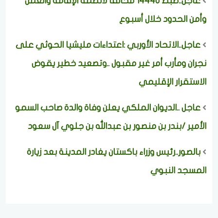
عاجل..ضبط 14440 مخالفًا لأنظمة الإقامة والعمل
وأمن الحدود خلال أسبوع
عاجل..الاتحاد الأوربي :اعتداءات مليشيا الحوثي على
نجران ومأرب أمر غير مقبول ..وتصعيد خطير يقوض
الاستقرار الإقليمي
عاجل ..الديوان الملكي يعلن وفاة والدة صاحب السمو
الأمير /بندر بن منصور بن عبدالله بن جلوي آل سعود
بالصور..رئيس وزراء باكستان يغادر المدينة بعد زيارة
المسجد النبوي