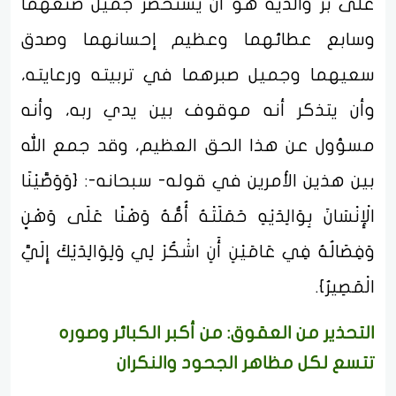
على بر والديه هو أن يستحضر جميل صُنعهما
وسابع عطائهما وعظيم إحسانهما وصدق
سعيهما وجميل صبرهما في تربيته ورعايته،
وأن يتذكر أنه موقوف بين يدي ربه، وأنه
مسؤول عن هذا الحق العظيم، وقد جمع الله
بين هذين الأمرين في قوله- سبحانه-: {وَوَصَّيْنَا
الْإِنْسَانَ بِوَالِدَيْهِ حَمَلَتْهُ أُمُّهُ وَهْنًا عَلَى وَهْنٍ
وَفِصَالُهُ فِي عَامَيْنِ أَنِ اشْكُرْ لِي وَلِوَالِدَيْكَ إِلَيَّ
الْمَصِيرُ}.
التحذير من العقوق: من أكبر الكبائر وصوره
تتسع لكل مظاهر الجحود والنكران