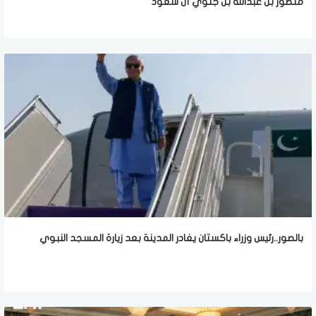
منصور بن عبدالله بن جلوي آل سعود
بالصور..رئيس وزراء باكستان يغادر المدينة بعد زيارة المسجد النبوي