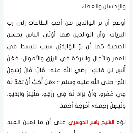
والإحسان والعطاء.
أوضح أن بر الوالدين من أحب الطاعات إلى رب
البريات، وأن الوالدين هما أَوْلَى الناس بحسن
الصحبة كما أن برّ الوَالِدَيْنِ سبب للبسط في
العمر والآجال والبركة في الرزق والأموال؛ فعَنْ
أَنَسِ بْنِ مَالِكٍ- رضي الله عنه- قَالَ: قَالَ رَسُولُ
اللهِ- صلى الله عليه وسلم-: «مَنْ أَحَبَّ أَنْ يُمَدَّ لَهُ
فِي عُمُرِهِ، وَأَنْ يُزَادَ لَهُ فِي رِزْقِهِ، فَلْيَبَرَّ وَالِدَيْهِ،
وَلْيَصِلْ رَحِمَهُ» أَخْرَجَهُ أَحْمَدُ.
نوّه
على أن ما يُعين العبد
الشيخ ياسر الدوسري