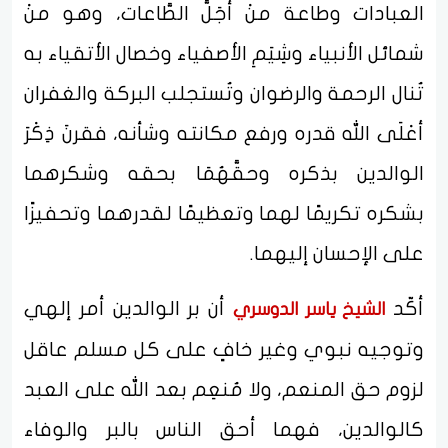
العبادات وطاعة منْ أجَلَّ الطَّاعات، وهو منْ
شمائل الأنبياء وشِيَمِ الأصفياء وخصال الأتقياء به
تُنال الرحمة والرضوان وتُستجلب البركة والغفران
أعْلَى الله قدره ورفع مكانته وشأنه، فقرنَ ذِكْرَ
الوالدين بذكره وحقَّهُمَا بحقه وشكرهما
بشكره تكريمًا لهما وتعظيمًا لقدرهما وتحفيزًا
على الإحسان إليهما.
أكّد
أن بر الوالدين أمر إلهي
الشيخ ياسر الدوسري
وتوجيه نبوي وغير خافٍ على كل مسلم عاقل
لزوم حق المنعم، ولا مُنعِم بعد الله على العبد
كالوالدين، فهما أحق الناس بالبر والوفاء