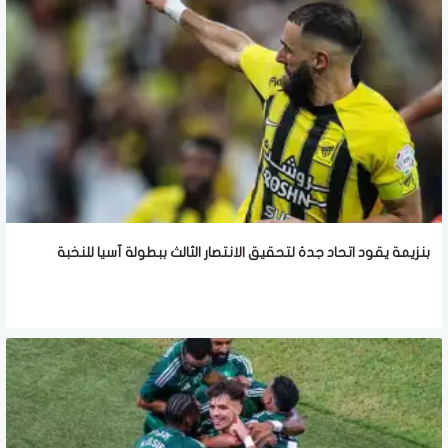
بنزيمة يقود اتحاد جدة لتحقيق الانتصار الثالث ببطولة آسيا للنخبة