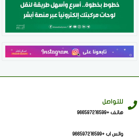
للتواصل
هاتف +966597216599
واتس اب +966597216599