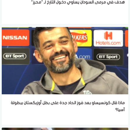
هدف في مرمى السودان يساوي دخول التارخ لـ "محرز"
ماذا قال كونسيساو بعد فوز اتحاد جدة على بطل أوزبكستان ببطولة
آسيا؟