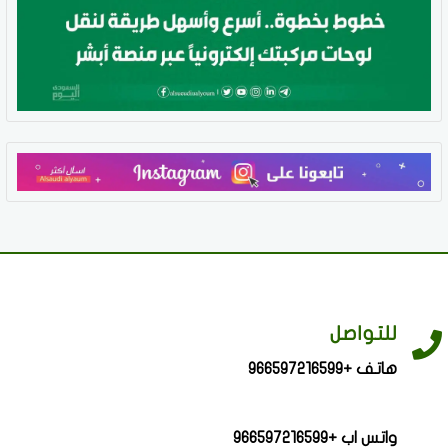
للتواصل
هاتف +966597216599
واتس اب +966597216599