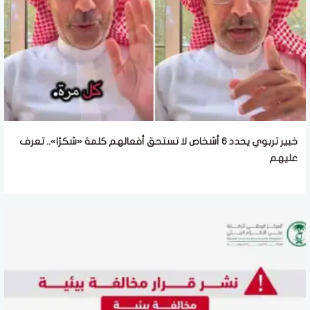
خبير تربوي يحدد 6 أشخاص لا تستحق أفعالهم كلمة «شكرًا».. تعرف
عليهم