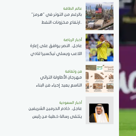
الجنسين..رابط التقديم
عالم الطاقة
بالرغم من التوتر في "هرمز"
..ارتفاع مخزونات النفط
الأميركية بمقدار 2.5 مليون
برميل
أخبار الرياضة
عاجل.. النصر يوافق على إعارة
اللاعب ويسلي تيكسيرا لنادي
كروزيرو البرازيلي لمدة موسم
واحد
فن وثقافة
مهرجان الأطاولة التراثي
التاسع يعيد إحياء فن البناء
الحجري في الباحة ويبرز
الهوية العمرانية للمنطقة
أخبار السعودية
عاجل.. خادم الحرمين الشريفين
يتلقى رسالة خطية من رئيس
جمهورية زيمبابوي حول
العلاقات الثنائية