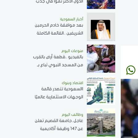
الدول الأكثر نمواً في جذب
الزوار
أخبار السعودية
بعد موافقة خادم الحرمين
الشريفين ..القائمة الكاملة
للحاصلين على وسام الملك
عبدالعزيز من الدرجة الثالثة
منوعات اليوم
بالفيديو ..قطعة أرض بالقرب
من المسجد النبوي تباع بـ
462 مليون ريال
اقتصاد وبنوك
االسعودية تتصدر قائمة
الوجهات الاستثمارية عالميًا
بنمو استثنائي في الاستثمار
الأجنبي المباشر خلال 2025
وظائف اليوم
عاجل..جامعة القصيم تعلن
عن 147 وظيفة أكاديمية
لأعضاء هيئة التدريس من