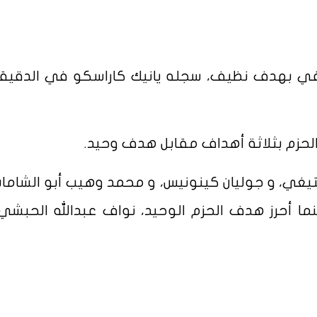
الحزم بثلاثة أهداف مقابل هدف وحيد.
يتيغي، و جوليان كينونيس، و محمد وهيب أبو الشاما
جزاء في الدقائق 22 و54 و63، بينما أحرز هدف الحزم الوحيد، نواف عبدالله ال