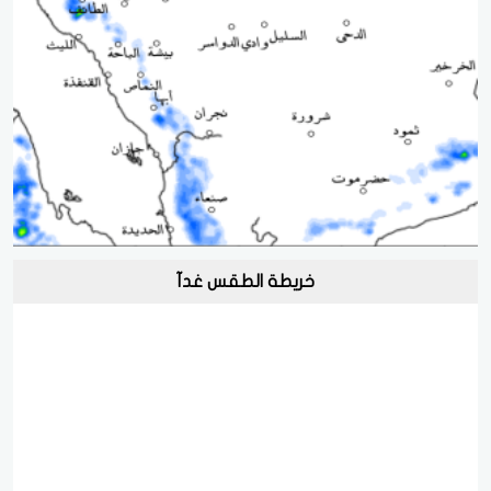
خريطة الطقس غدآ