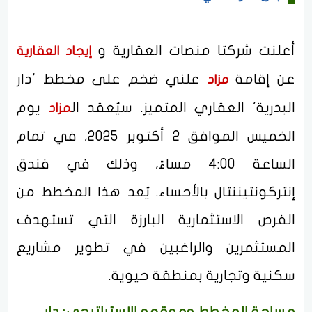
أعلنت شركتا منصات العقارية و
إيجاد العقارية
عن إقامة
علني ضخم على مخطط 'دار
مزاد
البدرية' العقاري المتميز. سيُعقد ال
يوم
مزاد
الخميس الموافق 2 أكتوبر 2025، في تمام
الساعة 4:00 مساءً، وذلك في فندق
إنتركونتيننتال بالأحساء. يُعد هذا المخطط من
الفرص الاستثمارية البارزة التي تستهدف
المستثمرين والراغبين في تطوير مشاريع
سكنية وتجارية بمنطقة حيوية.
مساحة المخطط وموقعه الاستراتيجي: دار