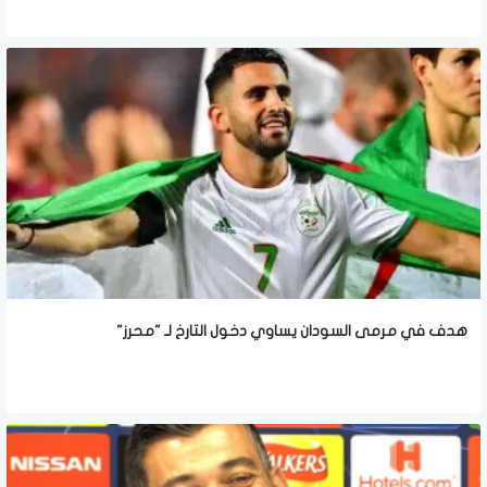
هدف في مرمى السودان يساوي دخول التارخ لـ "محرز"