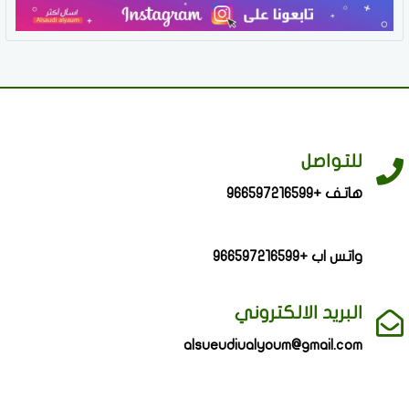
للتواصل
هاتف +966597216599
واتس اب +966597216599
البريد الالكتروني
alsueudiualyoum@gmail.com