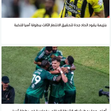
بنزيمة يقود اتحاد جدة لتحقيق الانتصار الثالث ببطولة آسيا للنخبة