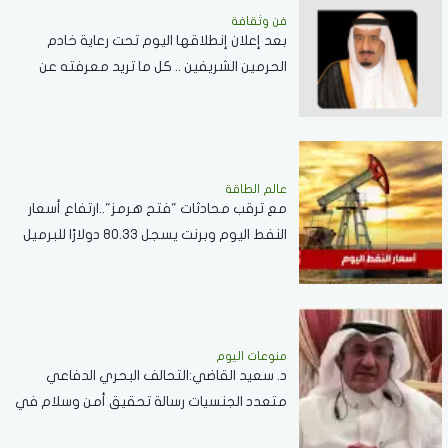
فن وثقافة
بعد إعلان إنطلاقها اليوم تحت رعاية خادم
الحرمين الشريفين .. كل ما تريد معرفته عن
مسابقة الملك عبدالعزيز الدولية لحفظ القرآن
الكريم
عالم الطاقة
مع ترقب محادثات "فتح هرمز"..ارتفاع أسعار
النفط اليوم وبرنت يسجل 80.33 دولارًا للبرميل
منوعات اليوم
د. سعيد القاضي:التحالف البحري الدفاعي
متعدد الجنسيات رسالة تحقيق أمن وسلام في
المضائق المائية