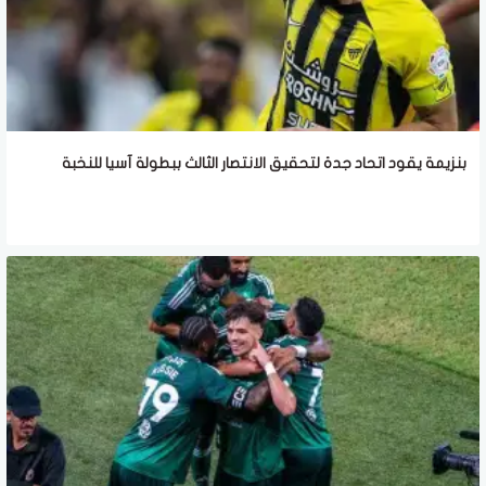
بنزيمة يقود اتحاد جدة لتحقيق الانتصار الثالث ببطولة آسيا للنخبة