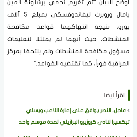
أوضح البيان "تم تغريم نجمي برشلونة لامين
يامال وروبرت ليفاندوفسكي بمبلغ 5 آلاف
يورو، نتيجة انتهاكهما قواعد مكافحة
المنشطات، حيث أنهما لم يمتثلا لتعليمات
مسؤول مكافحة المنشطات ولم يلتحقا بمركز
المراقبة فوراً، كما تقتضيه القواعد."
اقرأ ايضا
عاجل.. النصر يوافق على إعارة اللاعب ويسلي
تيكسيرا لنادي كروزيرو البرازيلي لمدة موسم واحد