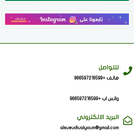
للتواصل
هاتف +966597216599
واتس اب +966597216599
البريد الالكتروني
alsueudiualyoum@gmail.com