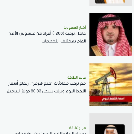
أخبار السعودية
عاجل..ترقية (1206) أفراد من منسوبي الأمن
العام بمختلف التخصصات
عالم الطاقة
مع ترقب محادثات "فتح هرمز"..ارتفاع أسعار
النفط اليوم وبرنت يسجل 80.33 دولارًا للبرميل
فن وثقافة
بعد إعلان إنطلاقها اليوم تحت رعاية خادم