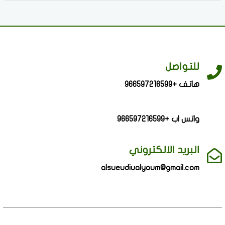
للتواصل
هاتف +966597216599
واتس اب +966597216599
البريد الالكتروني
alsueudiualyoum@gmail.com