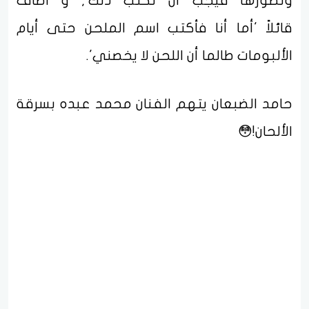
وتطورها فيجب أن تكتب ذلك', و أضاف
قائلاً 'أما أنا فأكتب اسم الملحن حتى أيام
الألبومات طالما أن اللحن لا يخصني'.
حامد الضبعان يتهم الفنان محمد عبده بسرقة
الألحان!😳