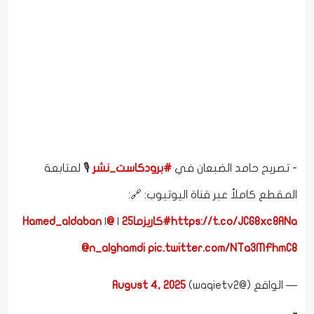
- تصريح حامد الضبعان في
#برودكاست_نشر
🎙️ لمتابعة
المقطع كاملاً عبر قناة اليوتيوب: 🔗:
https://t.co/JCG8xc8ANa
#كاريزما25
|
@Hamed_aldaban
|
@n_alghamdi
pic.twitter.com/NTa3MFhmC8
— الواقع (@waqietv2)
August 4, 2025