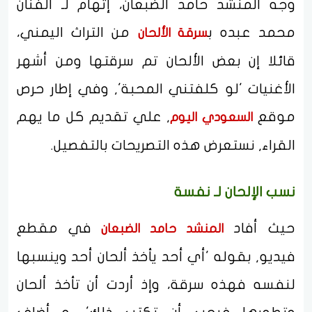
وجه المنشد حامد الضبعان، إتهام لـ الفنان
محمد عبده ب
من التراث اليمني،
سرقة الألحان
قائلا إن بعض الألحان تم سرقتها ومن أشهر
الأغنيات 'لو كلفتني المحبة', وفي إطار حرص
موقع
, علي تقديم كل ما يهم
السعودي اليوم
القراء, نستعرض هذه التصريحات بالتفصيل.
نسب الإلحان لـ نفسة
حيث أفاد
في مقطع
المنشد حامد الضبعان
فيديو, بقوله 'أي أحد يأخذ ألحان أحد وينسبها
لنفسه فهذه سرقة، وإذ أردت أن تأخذ ألحان