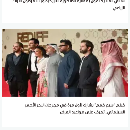
أهالي العُلا يحتفون بفعالية الطنطورة التاريخية ويستعرضون التراث
الزراعي
فيلم "سبع قمم" يشارك لأول مرة في مهرجان البحر الأحمر
السينمائي.. تعرف على مواعيد العرض